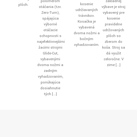
polomerom
základnej
kosenie
plôch.
otáčania (tzv.
výbave je stroj
udržiavaných
Zero-Turn),
vybavený pre
trávnikov.
spájajúca
kosenie
Kosačka je
výborné
pravidelne
vybavená
otáčacie
udržovaných
dvoma nožmi a
schopnosti s
plôch so
bočným
najefektívnejšími
zberom do
vyhadzovaním.
žacími strojmi
koša. Stroj sa
Glide-Cut,
dá využiť
vybavenými
celoročne. V
dvoma nožmi a
zime
[…]
zadným
vyhadzovaním,
ponúkajúca
dosiahnutie
tých
[…]