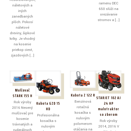
ramenu DEC
náletových a
650 slúži na
iných
orezávanie
zanedbaných
stromov a
[…]
plôch. Pokosí
náletové
dreviny, šipkové
kríky. Je vhodný
na kosenie
priekop ciest,
zjazdových
[…]
Mulčovač
Kubota Z 122 R
STARK 155 H
STARJET 102 AJ
Benzínová
Rok výroby
Kubota GZD 15
24 HP
rotačná
2016 Nesený
HD
malotraktor
kosačka s
mulčovač pre
so zberom
Profesionálna
nulovým
kosenie
kosačka s
Rok výroby
polomerom
trávnatých a
nulovým
2014, 2016 V
otáčania na
ruderálnych