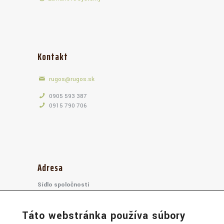
Kontakt
rugos@rugos.sk
0905 593 387
0915 790 706
Adresa
Sídlo spoločnosti
RUGOS, s.r.o.,
Tamaškovičova 2742/17
Táto webstránka používa súbory
917 01, Trnava
Slovensko