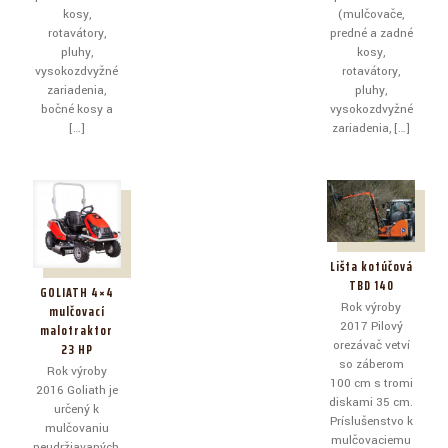
kosy,
(mulčovače,
rotavátory,
predné a zadné
pluhy,
kosy,
vysokozdvyžné
rotavátory,
zariadenia,
pluhy,
bočné kosy a
vysokozdvyžné
[…]
zariadenia,
[…]
Lišta kotúčová
TBD 140
GOLIATH 4×4
Rok výroby
mulčovací
2017 Pilový
malotraktor
orezávač vetví
23 HP
so záberom
Rok výroby
100 cm s tromi
2016 Goliath je
diskami 35 cm.
určený k
Príslušenstvo k
mulčovaniu
mulčovaciemu
neudržiavaných,