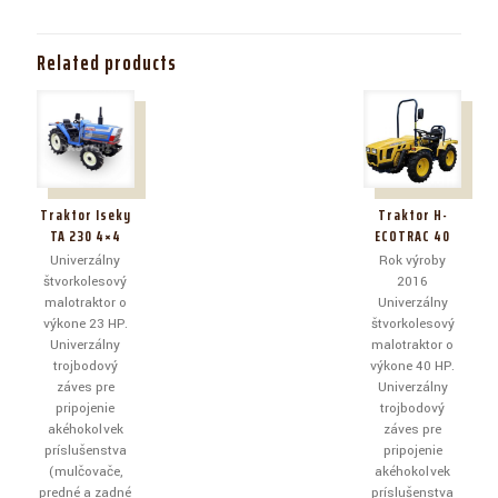
Related products
Traktor Iseky
Traktor H-
TA 230 4×4
ECOTRAC 40
Univerzálny
Rok výroby
štvorkolesový
2016
malotraktor o
Univerzálny
výkone 23 HP.
štvorkolesový
Univerzálny
malotraktor o
trojbodový
výkone 40 HP.
záves pre
Univerzálny
pripojenie
trojbodový
akéhokoľvek
záves pre
príslušenstva
pripojenie
(mulčovače,
akéhokoľvek
predné a zadné
príslušenstva