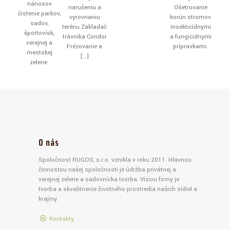
nánosov
narušeniu a
Ošetrovanie
čistenie parkov,
vyrovnaniu
korún stromov
sadov,
terénu Zakladač
insekticídnymi
športovísk,
trávnika Condor
a fungicídnymi
verejnej a
Frézovanie a
prípravkami.
mestskej
[…]
zelene.
O nás
Spoločnosť RUGOS, s.r.o. vznikla v roku 2011. Hlavnou
činnosťou našej spoločnosti je údržba privátnej a
verejnej zelene a sadovnícka tvorba. Víziou firmy je
tvorba a skvalitnenie životného prostredia našich sídiel a
krajiny.
Kontakty