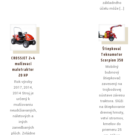
základného
účelu môže
[…]
Štiepkovač
Teknamotor
CROSSJET 2×4
Scorpion 350
mulčovací
Mobilný
malotraktor
bubnový
20 HP
štiepkovač
Rok výroby
zavesený na
2017, 2014,
trojbodovej
2014 Stroj je
sústave závesu
určený k
traktora. Slúži
mulčovaniu
na štiepkovanie
neudržiavaných,
drevnej hmoty,
náletových a
vetví stromov,
iných
kmeňov do
zanedbaných
priemeru 25
plôch. Zvládne