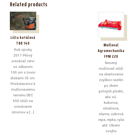
Related products
Lišta kotúčová
TBD 140
Mulčovač
Rok výroby
Agromechanika
2017 Pilový
FPM 220
orezávač vetví
Nesený
so záberom
mulčovač slúži
100 cm s tromi
na skartovanie
diskami 35 cm.
zvyškov rastlín
Príslušenstvo k
po zbere
mulčovaciemu
poľných plodín,
ramenu DEC
ako sú:
650 slúži na
kukurica,
orezávanie
slnečnica,
stromov a
[…]
slama, cukrová
repa, repka, ryža
atď. Okrem
svojho