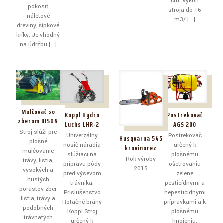
cm. Výkon
pokosiť
stroja do 16
náletové
m3/
[…]
dreviny, šípkové
kríky. Je vhodný
na údržbu
[…]
Mulčovač so
Koppl Hydro
Postrekovač
zberom BISON
Luchs LHR-2
AGS 200
Stroj slúži pre
Univerzálny
Postrekovač
Husqvarna 545
plošné
nosič náradia
určený k
krovinorez
mulčovanie
slúžiaci na
plošnému
Rok výroby
trávy, lístia,
prípravu pôdy
ošetrovaniu
2015
vysokých a
pred výsevom
zelene
hustých
trávnika.
pesticídnymi a
porastov zber
Príslušenstvo
nepesticídnymi
lístia, trávy a
Rotačné brány
prípravkami a k
podobných
Koppl Stroj
plošnému
trávnatých
určený k
hnojeniu.