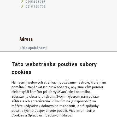
0905 593 387
0915 790 706
Adresa
Sídlo spoločnosti
RUGOS, s.r.o.,
Tamaškovičova 2742/17
917 01, Trnava
Táto webstránka používa súbory
Slovensko
cookies
YouTube kanál RUGOS
Na našich webových stránkach používame nástroje, ktoré nám
pomáhajú zlepšovať ich funkčnosť tak, aby sme vám ponúkli
nielen vyšší komfort pri ich využívaní, ale i optimálne
zobrazenie obsahu a reklám. Svojím výberom nám dávate
súhlas s ich spracúvaním. Kliknutím na „Prispôsobiť“ sa
môžete kedykoľvek dobrovoľne rozhodnúť, ktoré spôsoby
použitia týchto údajov chcete povoliť. Viac informácií o
Cookies a Spracúvaní osobných údajov
.